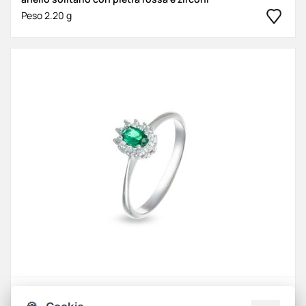
Peso 2.20 g
anello solitario con pietra verde e zirconi