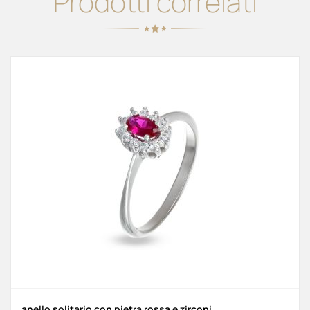
Prodotti correlati
anello solitario con pietra rossa e zirconi