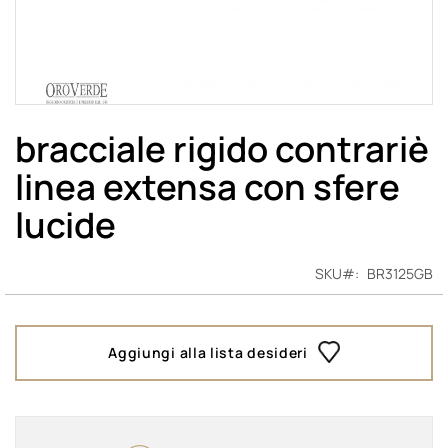
Vai
all'inizio
bracciale rigido contrariè
della
linea extensa con sfere
galleria
di
lucide
immagini
SKU
BR3125GB
Aggiungi alla lista desideri