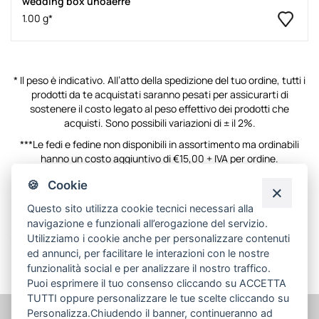
wedding box unoaerre
1.00 g*
* Il peso è indicativo. All’atto della spedizione del tuo ordine, tutti i
prodotti da te acquistati saranno pesati per assicurarti di
sostenere il costo legato al peso effettivo dei prodotti che
acquisti. Sono possibili variazioni di ± il 2%.
***Le fedi e fedine non disponibili in assortimento ma ordinabili
hanno un costo aggiuntivo di €15,00 + IVA per ordine.
🍪 Cookie
La mia lista desideri
Questo sito utilizza cookie tecnici necessari alla
navigazione e funzionali all’erogazione del servizio.
Utilizziamo i cookie anche per personalizzare contenuti
Non ci sono articoli nella lista desideri.
ed annunci, per facilitare le interazioni con le nostre
funzionalità social e per analizzare il nostro traffico.
Puoi esprimere il tuo consenso cliccando su ACCETTA
TUTTI oppure personalizzare le tue scelte cliccando su
Personalizza
.Chiudendo il banner, continueranno ad