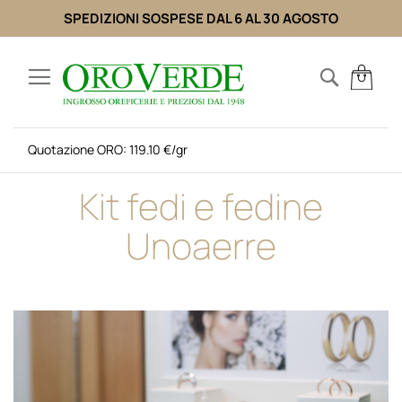
SPEDIZIONI SOSPESE DAL 6 AL 30 AGOSTO
Salta
al
Search
Carr
contenuto
Quotazione ORO: 119.10 €/gr
Kit fedi e fedine
Unoaerre