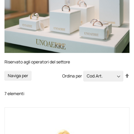
Riservato agli operatori del settore
Im
Naviga per
Ordina per
la
di
de
7
elementi