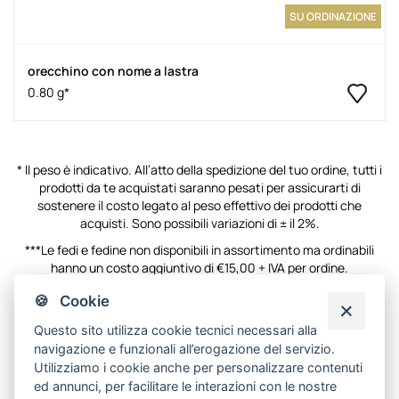
SU ORDINAZIONE
orecchino con nome a lastra
0.80 g*
* Il peso è indicativo. All’atto della spedizione del tuo ordine, tutti i
prodotti da te acquistati saranno pesati per assicurarti di
sostenere il costo legato al peso effettivo dei prodotti che
acquisti. Sono possibili variazioni di ± il 2%.
***Le fedi e fedine non disponibili in assortimento ma ordinabili
hanno un costo aggiuntivo di €15,00 + IVA per ordine.
🍪 Cookie
La mia lista desideri
Questo sito utilizza cookie tecnici necessari alla
navigazione e funzionali all’erogazione del servizio.
Utilizziamo i cookie anche per personalizzare contenuti
Non ci sono articoli nella lista desideri.
ed annunci, per facilitare le interazioni con le nostre