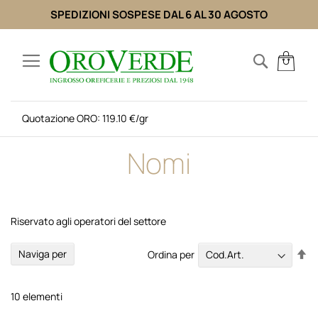
SPEDIZIONI SOSPESE DAL 6 AL 30 AGOSTO
Salta
al
Search
Carr
contenuto
Quotazione ORO: 119.10 €/gr
Nomi
Riservato agli operatori del settore
Im
Naviga per
Ordina per
la
di
de
10
elementi