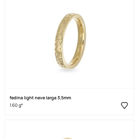
fedina light neve larga 3,5mm
1.60 g*