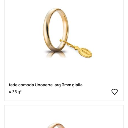
fede comoda Unoaerre larg.3mm gialla
4.35 g*