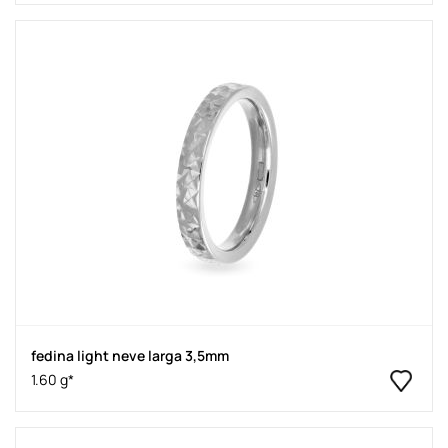
fedina light neve larga 3,5mm
1.60 g*