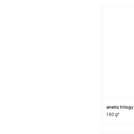
anello trilogy
1.60 g*