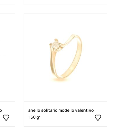
no
anello solitario modello valentino
1.60 g*