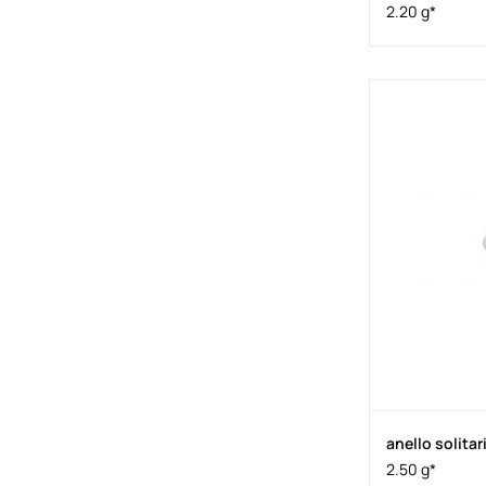
2.20 g*
anello solitar
2.50 g*