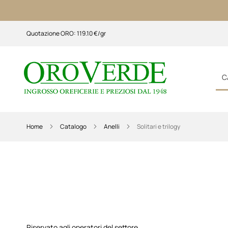
Quotazione ORO: 119.10 €/gr
C
Home
Catalogo
Anelli
Solitari e trilogy
Riservato agli operatori del settore