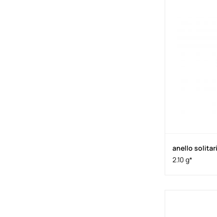
anello solitar
2.10 g*