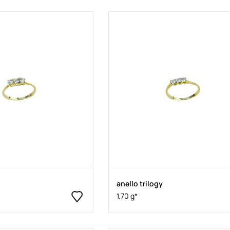
anello trilogy
1.70 g*