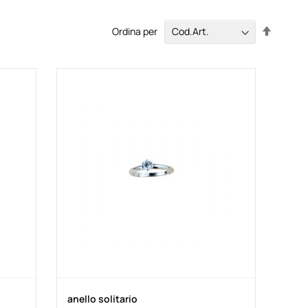
Imposta
Ordina per
la
direzion
decresc
anello solitario