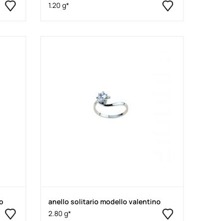
1.20 g*
no
anello solitario modello valentino
2.80 g*