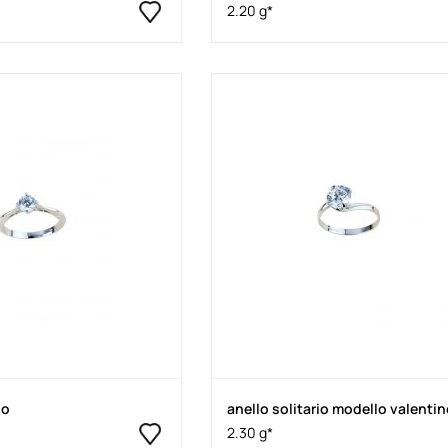
2.20 g*
io
anello solitario modello valenti
2.30 g*