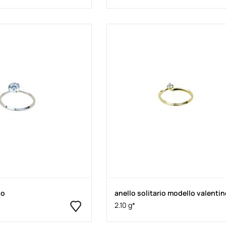
io
anello solitario modello valenti
2.10 g*