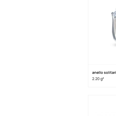
anello solita
2.20 g*