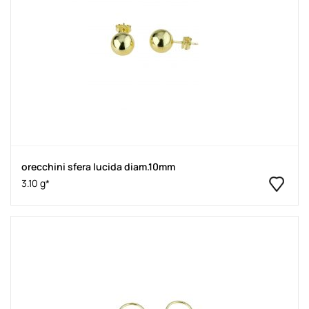
orecchini sfera lucida diam.10mm
3.10 g*