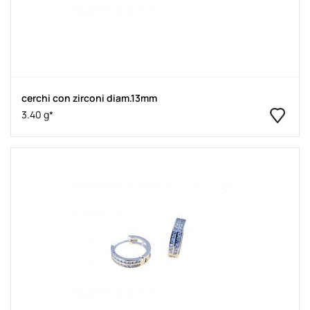
cerchi con zirconi diam.13mm
3.40 g*