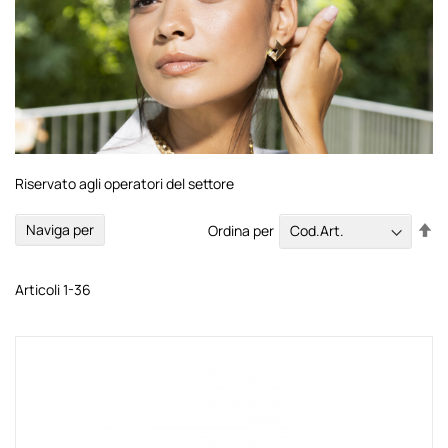
Riservato agli operatori del settore
Im
Naviga per
Ordina per
la
di
de
Articoli
1
-
36