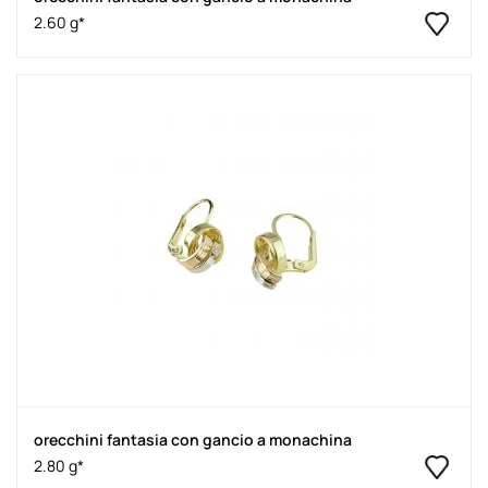
2.60 g*
orecchini fantasia con gancio a monachina
2.80 g*