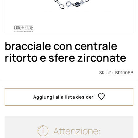
Vai
all'inizio
bracciale con centrale
della
ritorto e sfere zirconate
galleria
di
immagini
SKU
BR1006B
Aggiungi alla lista desideri
Attenzione: